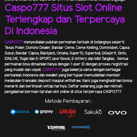
Caspo777 Situs Slot Online
Terlengkap dan Terpercaya
Di Indonesia
CASPO777
menyediakan puluhan permainan terbaik di bidangnya seperti
Texas Poker, Domino Dealer, Bandar Ceme, Ceme Keliling, Dominobet, Capsa
Susun, Bandar Capsa, Blackjack, Omaha, Super10, Superbull, QQspirit, Slots,
IDNLIVE, Togel dan E-SPORT, sportbook, E-lottery dan MM Tangkas.. Semua
permainan bisa dimainkan hanya dengan 1 user ID dengan proses registrasi
yang mudah dan cepat.
CASPO777
juga bekerja sama dengan berbagai
perbankan indonesia dan ewallet yang bertujuan memudahkan member
melakukan transaksi deposit maupun withdraw. Kami juga menghadirkan bonus
menarik dan berlimpah setiap harinya. Daftar sekarang juga dan nikmati
pengalaman bermain taruhan slot online di situs terpercaya
CASPO777
Metode Pembayaran :